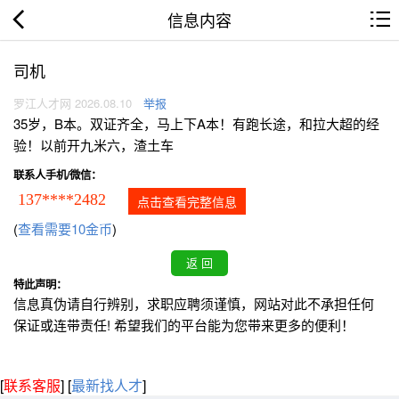
信息内容
司机
罗江人才网 2026.08.10
举报
35岁，B本。双证齐全，马上下A本！有跑长途，和拉大超的经
验！以前开九米六，渣土车
联系人手机/微信：
137****2482
点击查看完整信息
(
查看需要10金币
)
特此声明：
信息真伪请自行辨别，求职应聘须谨慎，网站对此不承担任何
保证或连带责任! 希望我们的平台能为您带来更多的便利！
[
联系客服
]
[
最新找人才
]