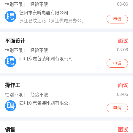
08-06
性别不限
经验不限
出纳
保险
德阳市东昕电器有限公司
申请
罗江县纹江路（罗江供电局办公大楼一楼）
编辑
法律
保洁
贸易采购
平面设计
面议
跟单
理财顾问
08-06
性别不限
经验不限
四川众志包装印刷有限公司
其他职位
申请
操作工
面议
08-06
性别不限
经验不限
四川众志包装印刷有限公司
申请
销售
面议