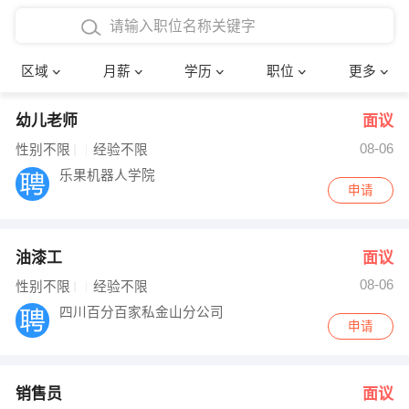
4000-5000元
本科
行政后勤
建筑装潢
确定
区域
月薪
学历
职位
更多
5000-8000元
硕士
销售岗位
教师
幼儿老师
面议
8000-12000元
博士
文员
护士
08-06
性别不限
经验不限
12000-20000元
财务会计
传单派发
乐果机器人学院
申请
其他
超市零售
促销导购
油漆工
面议
网络IT
保健按摩
08-06
性别不限
经验不限
快递员
前台接待
四川百分百家私金山分公司
申请
收银员
技术员/工程师
水电/机修
部门经理
销售员
面议